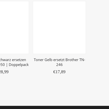
chwarz ersetzen
Toner Gelb ersetzt Brother TN-
Toner erse
050 | Doppelpack
246
& Tromm
Brot
28,99
€
17,89
Tro