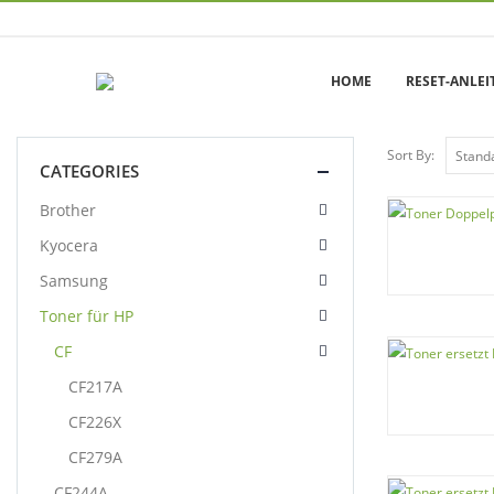
HOME
RESET-ANLE
Sort By:
CATEGORIES
Brother
Kyocera
Samsung
Toner für HP
CF
CF217A
CF226X
CF279A
CF244A