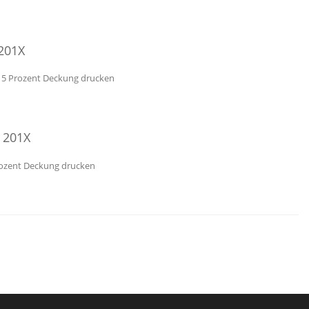
201X
ca 5 Prozent Deckung drucken
/ 201X
Prozent Deckung drucken