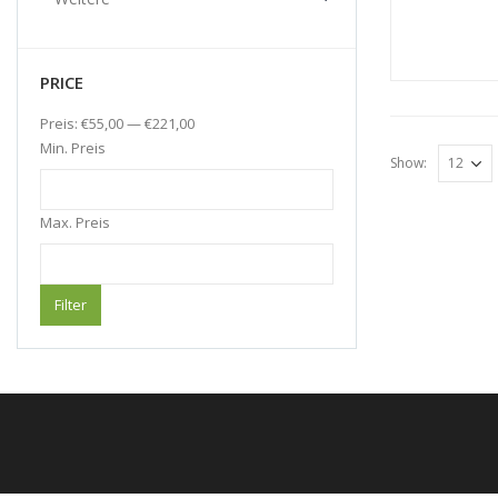
PRICE
Preis:
€
55,00
—
€
221,00
Min. Preis
Show:
Max. Preis
Filter