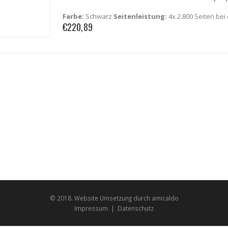
Farbe:
Schwarz
Seitenleistung:
4x 2.800 Seiten bei
€
220,89
© 2018.
Website Umsetzung
durch
amicaldo
Impressum
|
Datenschutz