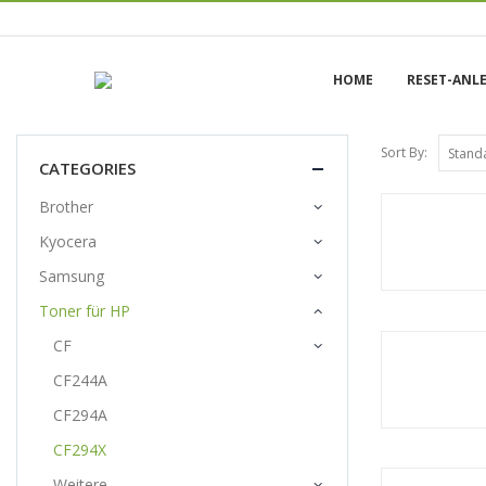
HOME
RESET-ANL
Sort By:
CATEGORIES
Brother
Kyocera
Samsung
Toner für HP
CF
CF244A
CF294A
CF294X
Weitere