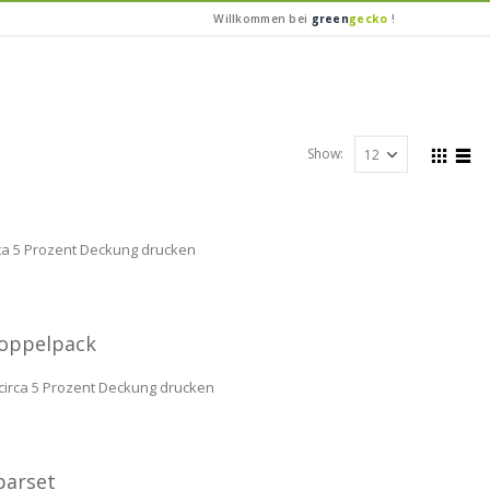
Willkommen bei
green
gecko
!
Show:
rca 5 Prozent Deckung drucken
Doppelpack
 circa 5 Prozent Deckung drucken
parset